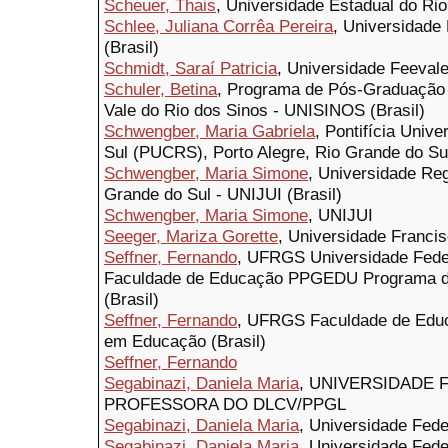
Scheuer, Thais
, Universidade Estadual do Rio
Schlee, Juliana Corrêa Pereira
, Universidade
(Brasil)
Schmidt, Saraí Patricia
, Universidade Feevale
Schuler, Betina
, Programa de Pós-Graduação
Vale do Rio dos Sinos - UNISINOS (Brasil)
Schwengber, Maria Gabriela
, Pontifícia Univ
Sul (PUCRS), Porto Alegre, Rio Grande do Sul
Schwengber, Maria Simone
, Universidade Re
Grande do Sul - UNIJUI (Brasil)
Schwengber, Maria Simone
, UNIJUI
Seeger, Mariza Gorette
, Universidade Franci
Seffner, Fernando
, UFRGS Universidade Fede
Faculdade de Educação PPGEDU Programa 
(Brasil)
Seffner, Fernando
, UFRGS Faculdade de Edu
em Educação (Brasil)
Seffner, Fernando
Segabinazi, Daniela Maria
, UNIVERSIDADE 
PROFESSORA DO DLCV/PPGL
Segabinazi, Daniela Maria
, Universidade Fede
Segabinazi, Daniela Maria
, Universidade Fede