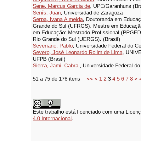
Sene, Marcus Garcia de
, UPE/Garanhuns (Bra
Senís, Juan
, Universidad de Zaragoza
Serpa, Ivana Almeida
, Doutoranda em Educaç
Grande do Sul (UFRGS), Mestre em Educaçã
em Educação: Mestrado Profissional (PPGED
Rio Grande do Sul (UERGS). (Brasil)
Severiano, Pablo
, Universidade Federal do C
Severo, José Leonardo Rolim de Lima
, UNIV
UFPB (Brasil)
Sierra, Jamil Cabral
, Universidade Federal do
51 a 75 de 176 itens
<<
<
1
2
3
4
5
6
7
8
>
Este trabalho está licenciado com uma Licen
4.0 Internacional
.