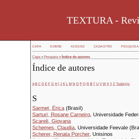
TEXTURA - Revist
CAPA
SOBRE
ACESSO
CADASTRO
PESQUISA
Capa
>
Pesquisa
>
Índice de autores
Índice de autores
A
B
C
D
E
F
G
H
I
J
K
L
M
N
O
P
Q
R
S
T
U
V
W
X
Y
Z
Toda(o)s
S
Sarmet, Érica
(Brasil)
Sarturi, Rosane Carneiro
, Universidade Feder
Scareli, Giovana
Schemes, Claudia
, Universidade Feevale (Bra
Scherer, Renata Porcher
, Unisinos