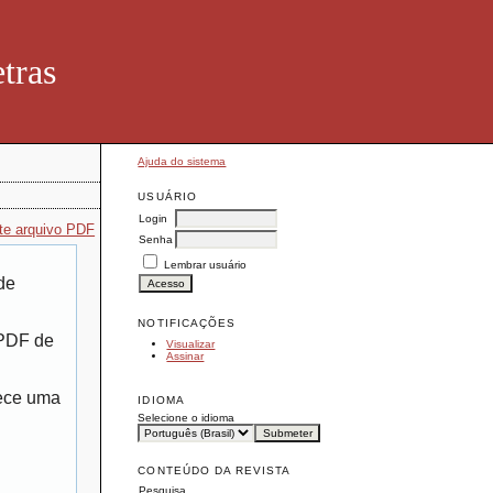
tras
Ajuda do sistema
USUÁRIO
Login
te arquivo PDF
Senha
Lembrar usuário
de
NOTIFICAÇÕES
 PDF de
Visualizar
Assinar
rece uma
IDIOMA
Selecione o idioma
CONTEÚDO DA REVISTA
Pesquisa