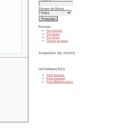
Escopo da Busca
Procurar
Por Edição
Por Autor
Por título
Outras revistas
TAMANHO DE FONTE
INFORMAÇÕES
Para leitores
Para Autores
Para Bibliotecários