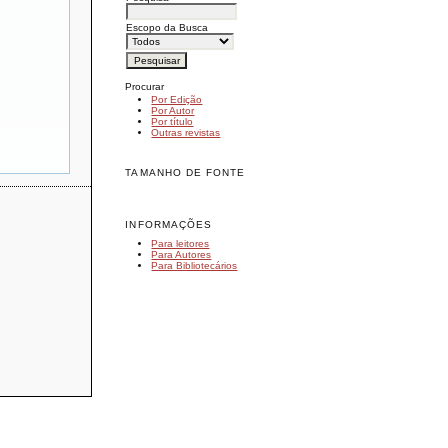
Escopo da Busca
Procurar
Por Edição
Por Autor
Por título
Outras revistas
TAMANHO DE FONTE
INFORMAÇÕES
Para leitores
Para Autores
Para Bibliotecários