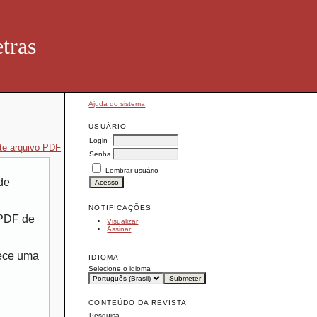
tras
Ajuda do sistema
USUÁRIO
Login
te arquivo PDF
Senha
Lembrar usuário
de
NOTIFICAÇÕES
 PDF de
Visualizar
Assinar
rece uma
IDIOMA
Selecione o idioma
CONTEÚDO DA REVISTA
Pesquisa