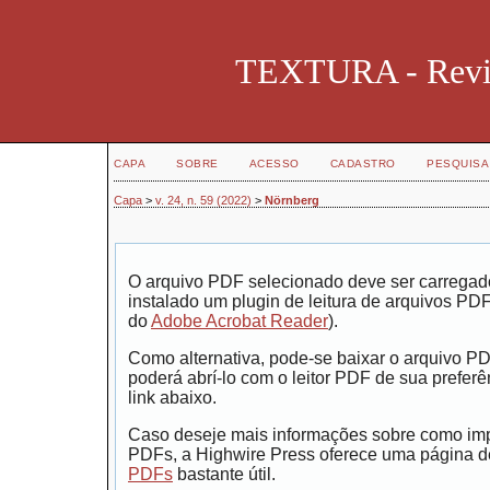
TEXTURA - Revist
CAPA
SOBRE
ACESSO
CADASTRO
PESQUISA
Capa
>
v. 24, n. 59 (2022)
>
Nörnberg
O arquivo PDF selecionado deve ser carregad
instalado um plugin de leitura de arquivos PD
do
Adobe Acrobat Reader
).
Como alternativa, pode-se baixar o arquivo P
poderá abrí-lo com o leitor PDF de sua preferê
link abaixo.
Caso deseje mais informações sobre como impr
PDFs, a Highwire Press oferece uma página 
PDFs
bastante útil.