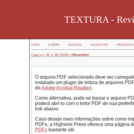
TEXTURA - Revist
CAPA
SOBRE
ACESSO
CADASTRO
PESQUISA
Capa
>
v. 26, n. 68 (2024)
>
Benevides
O arquivo PDF selecionado deve ser carregad
instalado um plugin de leitura de arquivos PD
do
Adobe Acrobat Reader
).
Como alternativa, pode-se baixar o arquivo P
poderá abrí-lo com o leitor PDF de sua preferê
link abaixo.
Caso deseje mais informações sobre como impr
PDFs, a Highwire Press oferece uma página 
PDFs
bastante útil.