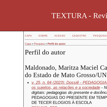
TEXTURA - Revist
CAPA
SOBRE
ACESSO
CADASTRO
PESQUISA
Capa
>
Pesquisa
>
Perfil do autor
Perfil do autor
Maldonado, Maritza Maciel Cas
do Estado de Mato Grosso/UN
v. 25, n. 64 (2023): Dossiê - PEDAGOG
os sujeitos, as relações e a sociedade
- N
digitais: pedagogias do presente e docênc
PEDAGOGIAS DO PRESENTE EM TEMPO
DE TECER ELOGIOS À ESCOLA