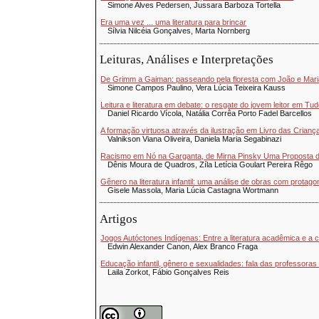
Simone Alves Pedersen, Jussara Barboza Tortella
Era uma vez ... uma literatura para brincar
Sílvia Nilcéia Gonçalves, Marta Nornberg
Leituras, Análises e Interpretações
De Grimm a Gaiman: passeando pela floresta com João e Mar
Simone Campos Paulino, Vera Lúcia Teixeira Kauss
Leitura e literatura em debate: o resgate do jovem leitor em Tu
Daniel Ricardo Vícola, Natália Corrêa Porto Fadel Barcellos
A formação virtuosa através da ilustração em Livro das Criança
Valnikson Viana Oliveira, Daniela Maria Segabinazi
Racismo em Nó na Garganta, de Mirna Pinsky Uma Proposta de
Dênis Moura de Quadros, Zíla Letícia Goulart Pereira Rêgo
Gênero na literatura infantil: uma análise de obras com protago
Gisele Massola, Maria Lúcia Castagna Wortmann
Artigos
Jogos Autóctones Indígenas: Entre a literatura acadêmica e a c
Edwin Alexander Canon, Alex Branco Fraga
Educação infantil, gênero e sexualidades: fala das professoras
Laila Zorkot, Fábio Gonçalves Reis