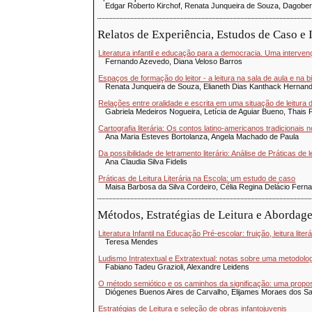
Edgar Roberto Kirchof, Renata Junqueira de Souza, Dagober
Relatos de Experiência, Estudos de Caso e
Literatura infantil e educação para a democracia. Uma interv
Fernando Azevedo, Diana Veloso Barros
Espaços de formação do leitor - a leitura na sala de aula e na b
Renata Junqueira de Souza, Elianeth Dias Kanthack Hernand
Relações entre oralidade e escrita em uma situação de leitura 
Gabriela Medeiros Nogueira, Letícia de Aguiar Bueno, Thais
Cartografia literária: Os contos latino-americanos tradicionais n
Ana Maria Esteves Bortolanza, Angela Machado de Paula
Da possibilidade de letramento literário: Análise de Práticas de 
Ana Claudia Silva Fidelis
Práticas de Leitura Literária na Escola: um estudo de caso
Maisa Barbosa da Silva Cordeiro, Célia Regina Delácio Fern
Métodos, Estratégias de Leitura e Abordag
Literatura Infantil na Educação Pré-escolar: fruição, leitura lite
Teresa Mendes
Ludismo Intratextual e Extratextual: notas sobre uma metodologia 
Fabiano Tadeu Grazioli, Alexandre Leidens
O método semiótico e os caminhos da significação: uma propost
Diógenes Buenos Aires de Carvalho, Elijames Moraes dos S
Estratégias de Leitura e seleção de obras infantojuvenis