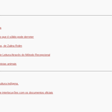
ia
do que é sólido pode derreter
s, de Zalina Rolim
 Leitura Através do Método Recepcional
nistas animais
ultura indígena.
 e interlocuções com os documentos oficiais