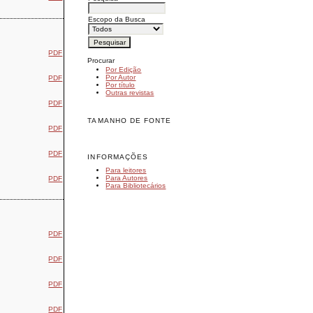
Escopo da Busca
PDF
Procurar
Por Edição
Por Autor
PDF
Por título
Outras revistas
PDF
TAMANHO DE FONTE
PDF
PDF
INFORMAÇÕES
Para leitores
Para Autores
PDF
Para Bibliotecários
PDF
PDF
PDF
PDF