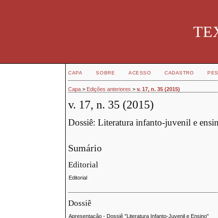
TEX
CAPA
SOBRE
ACESSO
CADASTRO
PES
Capa
>
Edições anteriores
>
v. 17, n. 35 (2015)
v. 17, n. 35 (2015)
Dossiê: Literatura infanto-juvenil e ensi
Sumário
Editorial
Editorial
Dossiê
Apresentação - Dossiê "Literatura Infanto-Juvenil e Ensino"