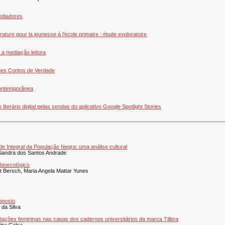
 mediadores
rature pour la jeunesse à l’école primaire : étude exploratoire
 a mediação leitora
randes Contos de Verdade
 contemporânea
iterário digital pelas sendas do aplicativo Google Spotlight Stories
de Integral da População Negra: uma análise cultural
 Sandra dos Santos Andrade
bioecológico
dt Bersch, Maria Angela Mattar Yunes
-oposto
 da Silva
ações femininas nas capas dos cadernos universitários da marca Tilibra
lina Calsa