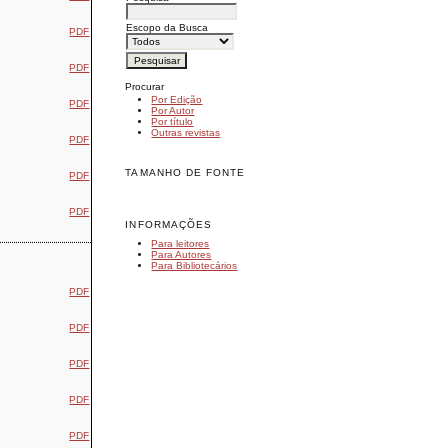
Escopo da Busca
PDF
PDF
Procurar
Por Edição
PDF
Por Autor
Por título
Outras revistas
PDF
TAMANHO DE FONTE
PDF
PDF
INFORMAÇÕES
Para leitores
Para Autores
Para Bibliotecários
PDF
PDF
PDF
PDF
PDF