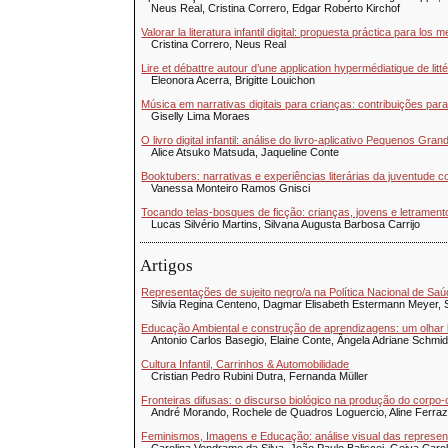
Neus Real, Cristina Correro, Edgar Roberto Kirchof
Valorar la literatura infantil digital: propuesta práctica para los
Cristina Correro, Neus Real
Lire et débattre autour d’une application hypermédiatique de litté
Eleonora Acerra, Brigitte Louichon
Música em narrativas digitais para crianças: contribuições para
Giselly Lima Moraes
O livro digital infantil: análise do livro-aplicativo Pequenos G
Alice Atsuko Matsuda, Jaqueline Conte
Booktubers: narrativas e experiências literárias da juventude
Vanessa Monteiro Ramos Gnisci
Tocando telas-bosques de ficção: crianças, jovens e letramento l
Lucas Silvério Martins, Silvana Augusta Barbosa Carrijo
Artigos
Representações de sujeito negro/a na Política Nacional de Saú
Silvia Regina Centeno, Dagmar Elisabeth Estermann Meyer,
Educação Ambiental e construção de aprendizagens: um olhar 
Antonio Carlos Basegio, Elaine Conte, Ângela Adriane Schmi
Cultura Infantil, Carrinhos & Automobilidade
Cristian Pedro Rubini Dutra, Fernanda Müller
Fronteiras difusas: o discurso biológico na produção do corpo
André Morando, Rochele de Quadros Loguercio, Aline Ferraz
Feminismos, Imagens e Educação: análise visual das represent
Carolina Vendrame da Silva, João Paulo Baliscei, Geiva Caro