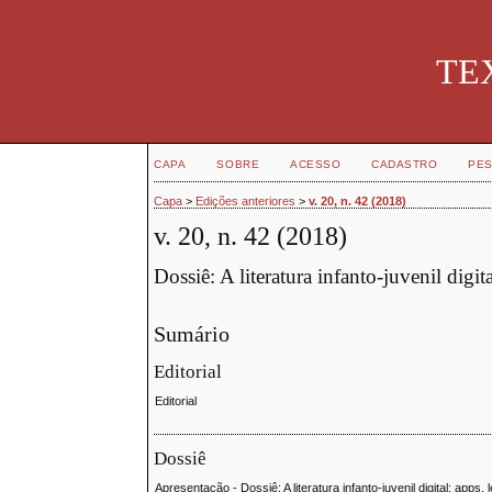
TEX
CAPA
SOBRE
ACESSO
CADASTRO
PES
Capa
>
Edições anteriores
>
v. 20, n. 42 (2018)
v. 20, n. 42 (2018)
Dossiê: A literatura infanto-juvenil digita
Sumário
Editorial
Editorial
Dossiê
Apresentação - Dossiê: A literatura infanto-juvenil digital: apps, 