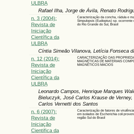
ULBRA
Rafael Ilha, Jorge de Ávila, Renato Rodrig
n. 3 (2004):
Caracterização da concha, rádula e m
Simpulopsis (Eudioptus) sp. ocorrente
Revista de
do Rio Grande do Sul, Brasil
Iniciação
Científica da
ULBRA
Cíntia Simeão Vilanova, Letícia Fonseca d
n. 12 (2014):
CARACTERIZAÇÃO DAS PROPRIED
MAGNÉTICAS DE MATERIAIS COMP
Revista de
MAGNÉTICOS MACIOS
Iniciação
Científica da
ULBRA
Leonardo Campos, Henrique Marques Wal
Bieluczyk, José Carlos Krause de Verney, 
Carlos Vernetti dos Santos
n. 6 (2007):
Caracterização de fatores de virulênci
em isolados de Escherichia coli proven
Revista de
região Sul do Brasil
Iniciação
Cientifica da