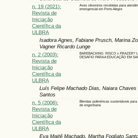
n. 19 (2021):
Aves silvestres recebidas para atendi
emergencial em Porto Alegre
Revista de
Iniciação
Científica da
ULBRA
Isadora Agnes, Fabiane Prusch, Marina Zor
Vagner Ricardo Lunge
n. 2 (2003):
BAREBACKING: RISCO x PRAZER?
DESAFIO PARA A EDUCAÇÃO EM SA
Revista de
Iniciação
Científica da
ULBRA
Luís Felipe Machado Dias, Naiara Chaves 
Santos
n. 5 (2006):
Blendas poliméricas sustentáveis para
de engenharia
Revista de
Iniciação
Científica da
ULBRA
Eva Maitê Machado, Martha Fogliato Sant