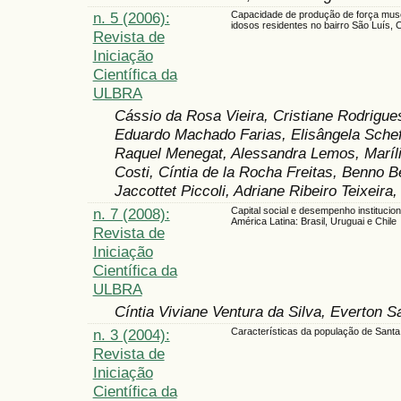
n. 5 (2006):
Capacidade de produção de força mus
idosos residentes no bairro São Luís,
Revista de
Iniciação
Científica da
ULBRA
Cássio da Rosa Vieira, Cristiane Rodrigu
Eduardo Machado Farias, Elisângela Schef
Raquel Menegat, Alessandra Lemos, Maríli
Costi, Cíntia de la Rocha Freitas, Benno B
Jaccottet Piccoli, Adriane Ribeiro Teixeira
n. 7 (2008):
Capital social e desempenho institucion
América Latina: Brasil, Uruguai e Chile
Revista de
Iniciação
Científica da
ULBRA
Cíntia Viviane Ventura da Silva, Everton S
n. 3 (2004):
Características da população de Santa
Revista de
Iniciação
Científica da