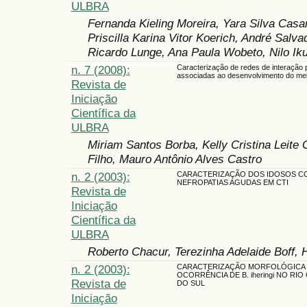
ULBRA
Fernanda Kieling Moreira, Yara Silva Casa
Priscilla Karina Vitor Koerich, André Salv
Ricardo Lunge, Ana Paula Wobeto, Nilo Ik
n. 7 (2008):
Caracterização de redes de interação 
associadas ao desenvolvimento do m
Revista de
Iniciação
Científica da
ULBRA
Miriam Santos Borba, Kelly Cristina Leit
Filho, Mauro Antônio Alves Castro
n. 2 (2003):
CARACTERIZAÇÃO DOS IDOSOS C
NEFROPATIAS AGUDAS EM CTI
Revista de
Iniciação
Científica da
ULBRA
Roberto Chacur, Terezinha Adelaide Boff
n. 2 (2003):
CARACTERIZAÇÃO MORFOLÓGICA 
OCORRÊNCIA DE B. iheringi NO RI
Revista de
DO SUL
Iniciação