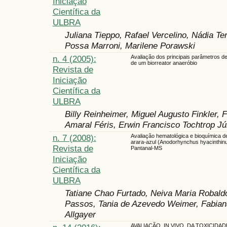
Iniciação
Científica da
ULBRA
Juliana Tieppo, Rafael Vercelino, Nádia T
Possa Marroni, Marilene Porawski
n. 4 (2005):
Avaliação dos principais parâmetros d
de um biorreator anaeróbio
Revista de
Iniciação
Científica da
ULBRA
Billy Reinheimer, Miguel Augusto Finkler, F
Amaral Féris, Erwin Francisco Tochtrop Jú
n. 7 (2008):
Avaliação hematológica e bioquímica de
arara-azul (Anodorhynchus hyacinthin
Revista de
Pantanal-MS
Iniciação
Científica da
ULBRA
Tatiane Chao Furtado, Neiva Maria Robal
Passos, Tania de Azevedo Weimer, Fabiana
Allgayer
AVALIAÇÃO, IN VIVO, DA TOXICIDAD