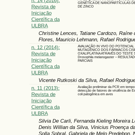
n. 14 (2016):
GENÉTICA DE NANOPARTÍCULAS D
Revista de
DE ZINCO
Iniciação
Científica da
ULBRA
Christine Lences, Tatiane Cardozo, Raíne d
Flores, Mauricio Lehmann, Rafael Rodrigu
n. 12 (2014):
AVALIAÇÃO IN VIVO DO POTENCIAL
MUTAGÊNICO DOS FÁRMACOS CISP
Revista de
OXALIPLATINA ATRAVÉS DO TESTE
Drosophila melanogaster – RESULTA
Iniciação
PARCIAIS
Científica da
ULBRA
Vicente Rutkoski da Silva, Rafael Rodrigu
n. 11 (2013):
Avaliação preliminar da PCR em tempo 
detecção de fatores de virulência de E
Revista de
coli patogênica em aves
Iniciação
Científica da
ULBRA
Silvia De Carli, Fernanda Kieling Moreira
Denis Willian da Silva, Vinicius Proença da
Solla Sobral, Gabriela de Melo Predebon, N