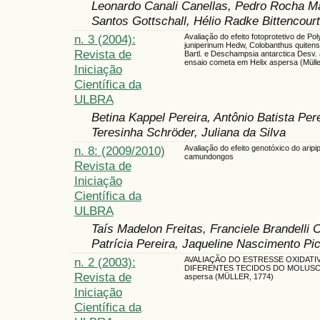
Leonardo Canali Canellas, Pedro Rocha 
Santos Gottschall, Hélio Radke Bittencourt
n. 3 (2004):
Avaliação do efeito fotoprotetivo de Po
juniperinum Hedw, Colobanthus quitensi
Revista de
Bartl. e Deschampsia antarctica Desv.
ensaio cometa em Helix aspersa (Mülle
Iniciação
Científica da
ULBRA
Betina Kappel Pereira, Antônio Batista Per
Teresinha Schröder, Juliana da Silva
n. 8: (2009/2010)
Avaliação do efeito genotóxico do aripi
camundongos
Revista de
Iniciação
Científica da
ULBRA
Taís Madelon Freitas, Franciele Brandelli C
Patrícia Pereira, Jaqueline Nascimento Pi
n. 2 (2003):
AVALIAÇÃO DO ESTRESSE OXIDATI
DIFERENTES TECIDOS DO MOLUSCO
Revista de
aspersa (MÜLLER, 1774)
Iniciação
Científica da