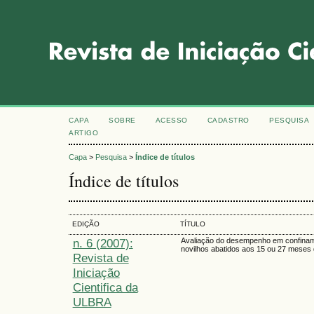
CAPA
SOBRE
ACESSO
CADASTRO
PESQUISA
ARTIGO
Capa
>
Pesquisa
>
Índice de títulos
Índice de títulos
EDIÇÃO
TÍTULO
n. 6 (2007):
Avaliação do desempenho em confina
novilhos abatidos aos 15 ou 27 meses 
Revista de
Iniciação
Cientifica da
ULBRA