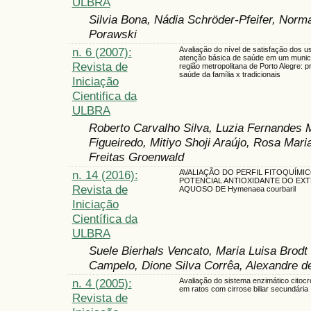
ULBRA
Silvia Bona, Nádia Schröder-Pfeifer, Norm
Porawski
n. 6 (2007):
Avaliação do nível de satisfação dos u
atenção básica de saúde em um municí
Revista de
região metropolitana de Porto Alegre: 
saúde da família x tradicionais
Iniciação
Cientifica da
ULBRA
Roberto Carvalho Silva, Luzia Fernandes M
Figueiredo, Mitiyo Shoji Araújo, Rosa Mar
Freitas Groenwald
n. 14 (2016):
AVALIAÇÃO DO PERFIL FITOQUÍMIC
POTENCIAL ANTIOXIDANTE DO EX
Revista de
AQUOSO DE Hymenaea courbaril
Iniciação
Científica da
ULBRA
Suele Bierhals Vencato, Maria Luisa Brod
Campelo, Dione Silva Corrêa, Alexandre d
n. 4 (2005):
Avaliação do sistema enzimático cito
em ratos com cirrose biliar secundária
Revista de