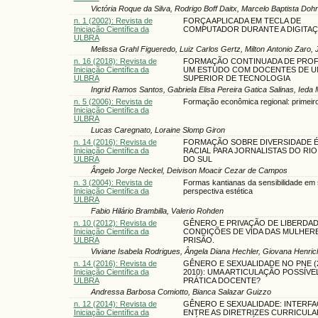
Victória Roque da Silva, Rodrigo Boff Daitx, Marcelo Baptista Doh
n. 1 (2002): Revista de
FORÇA APLICADA EM TECLA DE
Iniciação Científica da
COMPUTADOR DURANTE A DIGITA
ULBRA
Melissa Grahl Figueredo, Luiz Carlos Gertz, Milton Antonio Zaro,
n. 16 (2018): Revista de
FORMAÇÃO CONTINUADA DE PROF
Iniciação Científica da
UM ESTUDO COM DOCENTES DE 
ULBRA
SUPERIOR DE TECNOLOGIA
Ingrid Ramos Santos, Gabriela Elisa Pereira Gatica Salinas, Ieda 
n. 5 (2006): Revista de
Formação econômica regional: primeir
Iniciação Científica da
ULBRA
Lucas Caregnato, Loraine Slomp Giron
n. 14 (2016): Revista de
FORMAÇÃO SOBRE DIVERSIDADE É
Iniciação Científica da
RACIAL PARA JORNALISTAS DO RI
ULBRA
DO SUL
Ângelo Jorge Neckel, Deivison Moacir Cezar de Campos
n. 3 (2004): Revista de
Formas kantianas da sensibilidade em 
Iniciação Científica da
perspectiva estética
ULBRA
Fabio Hilário Brambilla, Valerio Rohden
n. 10 (2012): Revista de
GÊNERO E PRIVAÇÃO DE LIBERDAD
Iniciação Científica da
CONDIÇÕES DE VIDA DAS MULHER
ULBRA
PRISÃO.
Viviane Isabela Rodrigues, Ângela Diana Hechler, Giovana Henri
n. 14 (2016): Revista de
GÊNERO E SEXUALIDADE NO PNE (
Iniciação Científica da
2010): UMA ARTICULAÇÃO POSSÍVE
ULBRA
PRÁTICA DOCENTE?
Andressa Barbosa Comiotto, Bianca Salazar Guizzo
n. 12 (2014): Revista de
GÊNERO E SEXUALIDADE: INTERFA
Iniciação Científica da
ENTRE AS DIRETRIZES CURRICULA