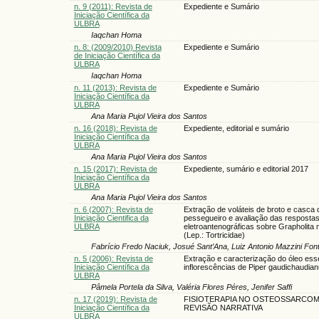
n. 9 (2011): Revista de
Expediente e Sumário
Iniciação Científica da
ULBRA
Iaqchan Homa
n. 8: (2009/2010) Revista
Expediente e Sumário
de Iniciação Científica da
ULBRA
Iaqchan Homa
n. 11 (2013): Revista de
Expediente e Sumário
Iniciação Científica da
ULBRA
Ana Maria Pujol Vieira dos Santos
n. 16 (2018): Revista de
Expediente, editorial e sumário
Iniciação Científica da
ULBRA
Ana Maria Pujol Vieira dos Santos
n. 15 (2017): Revista de
Expediente, sumário e editorial 2017
Iniciação Científica da
ULBRA
Ana Maria Pujol Vieira dos Santos
n. 6 (2007): Revista de
Extração de voláteis de broto e casca d
Iniciação Cientifica da
pessegueiro e avaliação das resposta
ULBRA
eletroantenográficas sobre Grapholita 
(Lep.: Tortricidae)
Fabrício Fredo Naciuk, Josué Sant’Ana, Luiz Antonio Mazzini Fon
n. 5 (2006): Revista de
Extração e caracterização do óleo ess
Iniciação Científica da
inflorescências de Piper gaudichaudia
ULBRA
Pâmela Portela da Silva, Valéria Flores Péres, Jenifer Saffi
n. 17 (2019): Revista de
FISIOTERAPIA NO OSTEOSSARCOM
Iniciação Científica da
REVISÃO NARRATIVA
ULBRA