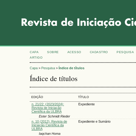
CAPA
SOBRE
ACESSO
CADASTRO
PESQUISA
ARTIGO
Capa
>
Pesquisa
>
Índice de títulos
Índice de títulos
EDIÇÃO
TÍTULO
n. 21/22: (2023/2024):
Expediente
Revista de Iniciação
Científica da ULBRA
Ester Schmidt Rieder
n. 10 (2012): Revista de
Expediente e Sumário
Iniciação Científica da
ULBRA
Iaqchan Homa